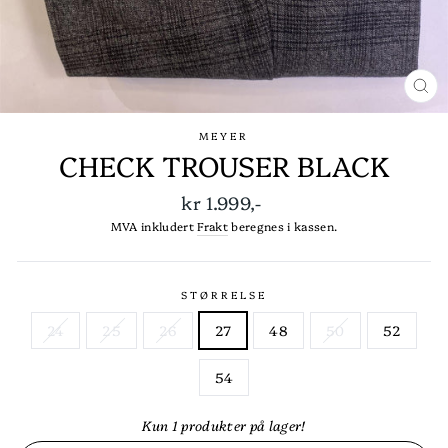
LU
(E
MEYER
CHECK TROUSER BLACK
Ordinær
kr 1.999,-
pris
MVA inkludert
Frakt
beregnes i kassen.
STØRRELSE
24
25
26
27
48
50
52
54
Kun 1 produkter på lager!