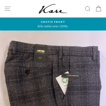
Hopp
til
SIDENAVIGASJON
SØK
H
innhold
GRATIS FRAKT
Alle ordre over 1.500,-