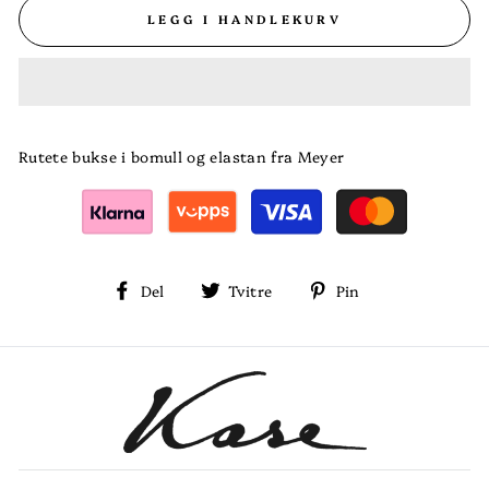
LEGG I HANDLEKURV
Rutete bukse i bomull og elastan fra Meyer
Del
Tvitre
Pin
Del
Tvitre
Pin
på
på
på
Facebook
Twitter
Pinterest