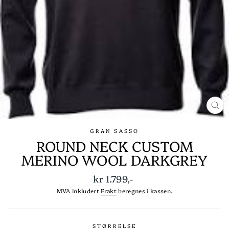
LU
(E
GRAN SASSO
ROUND NECK CUSTOM
MERINO WOOL DARKGREY
Ordinær
kr 1.799,-
pris
MVA inkludert
Frakt
beregnes i kassen.
STØRRELSE