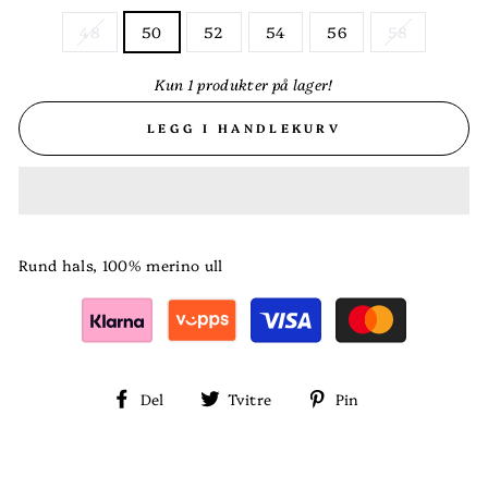
48
50
52
54
56
58
Kun 1 produkter på lager!
LEGG I HANDLEKURV
Rund hals, 100% merino ull
Del
Tvitre
Pin
Del
Tvitre
Pin
på
på
på
Facebook
Twitter
Pinterest