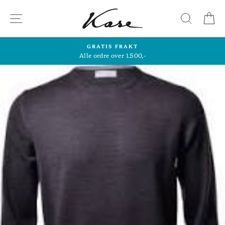
Hopp
til
SIDENAVIGASJON
SØK
H
innhold
GRATIS FRAKT
Alle ordre over 1.500,-