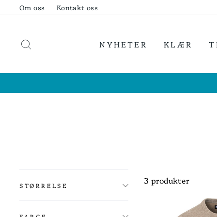
Hopp
Om oss
Kontakt oss
til
innhold
SØK
NYHETER
KLÆR
T
3 produkter
STØRRELSE
FARGE