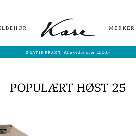
ILBEHØR
MERKER
Alle ordre over 1.500,-
GRATIS FRAKT
POPULÆRT HØST 25