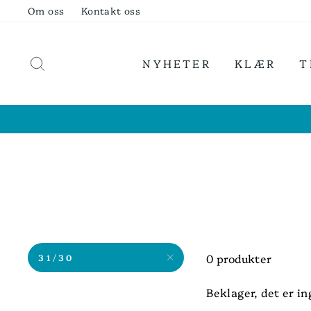
Hopp
Om oss
Kontakt oss
til
innhold
SØK
NYHETER
KLÆR
T
0 produkter
31/30
Beklager, det er i